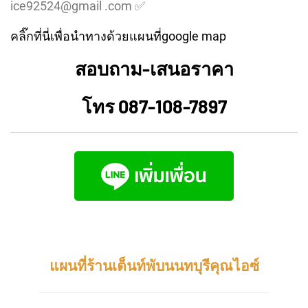
ice92524@gmail .com ✅
คลิ๊กที่นี่เพื่อนำทางด้วยแผนที่google map
สอบถาม-เสนอราคา
โทร
087-108-7897
แผนที่ร้านเต็นท์พับนนทบุรีคุณไอซ์