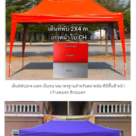
เต็นท์พับ2×4 เมตร เป็นขนาดมาตรฐานสำหรับตลาดนัด ที่มีพื้นที่ หน้า
กว้าง4เมตร ลึก2เมตร