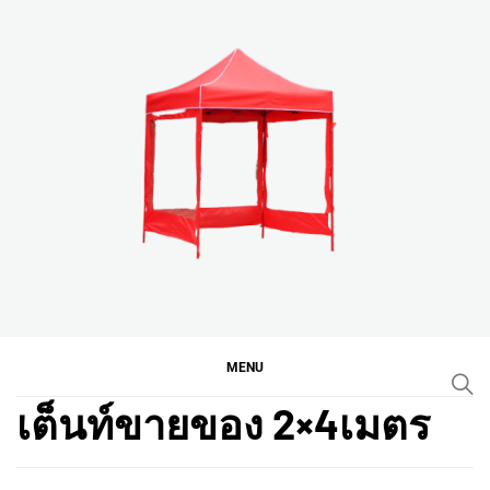
Skip
to
content
เต็นท์พับ เต็นท์ขายของ
เต็นท์พับนนทบุรีคุณไอซ์ โทร 087-108-7897
เต็นท์ตลาดนัด ราคาโปร
โมชั่น
MENU
เต็นท์ขายของ 2×4เมตร