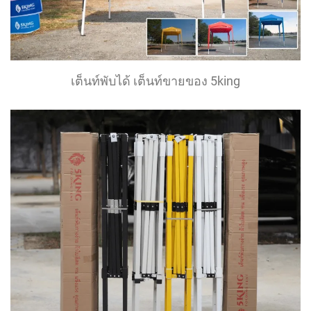
เต็นท์พับได้ เต็นท์ขายของ 5king