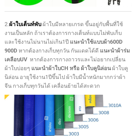
2.
ผ้าใบเต็นท์พับ
ผ้าใบมีหลายเกรด ขึ้นอยู่กับพื้นที่ใช้
งานเป็นหลัก ถ้าเราต้องการกางเต็นท์แบบไม่พับเก็บ
และใช้งานไม่นานไม่เกิน1ปี
แนะนำใช้แบบผ้า600D
900D
หากต้องกางเก็บทุกวัน กันแดดได้ดี
แนะนำผ้าร่ม
เคลือบUV
หากต้องการกางถาวรและไม่อยากเปลี่ยน
ผ้าใบบ่อยๆ
แนะนำผ้าใบCH หรือ ผ้าใบคูนิล่อน
ผ้าใบคู
นิล่อน อายุใช้งาน1ปีขึ้นไป ผ้าใบมีน้ำหนักมากกว่าผ้า
จีน กางเก็บทุกวันได้ เคลื่อนย้ายได้สะดวก