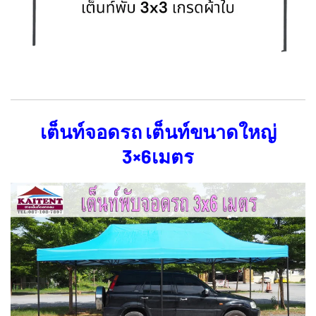
เต็นท์จอดรถ เต็นท์ขนาดใหญ่
3×6เมตร