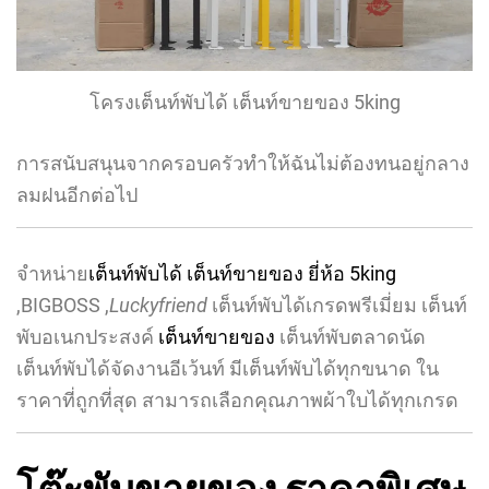
โครงเต็นท์พับได้ เต็นท์ขายของ 5king
การสนับสนุนจากครอบครัวทำให้ฉันไม่ต้องทนอยู่กลาง
ลมฝนอีกต่อไป
จำหน่าย
เต็นท์พับได้ เต็นท์ขายของ ยี่ห้อ 5king
,BIGBOSS ,
Luckyfriend
เต็นท์พับได้เกรดพรีเมี่ยม เต็นท์
พับ
อเ
นกประสงค์
เต็นท์ขายของ
เต็นท์พับตลาดนัด
เต็นท์พับได้จัดงานอีเว้นท์ มีเต็นท์พับได้ทุกขนาด ใน
ราคาที่ถูกที่สุด สามารถเลือกคุณภาพผ้าใบได้ทุกเกรด
โต๊ะพับขายของ ราคาพิเศษ