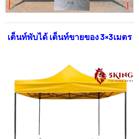
เต็นท์พับได้ เต็นท์ขายของ 3×3เมตร