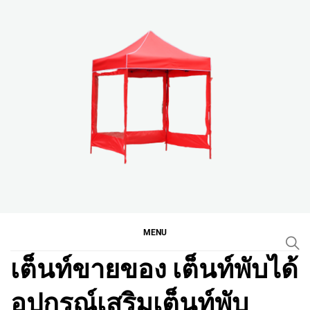
Skip
to
content
เต็นท์พับ เต็นท์ขายของ
เต็นท์พับนนทบุรีคุณไอซ์ โทร 087-108-7897
เต็นท์ตลาดนัด ราคาโปร
โมชั่น
MENU
เต็นท์ขายของ เต็นท์พับได้
อุปกรณ์เสริมเต็นท์พับ