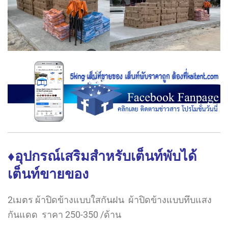
♦อุปกรณ์เสริมสำหรับเต็นท์พับได้
เต็นท์ขายของ
2เมตร ผ้าปิดข้างแบบใสกันฝน ผ้าปิดข้างแบบทึบแสง
กันแดด ราคา 250-350 /ด้าน