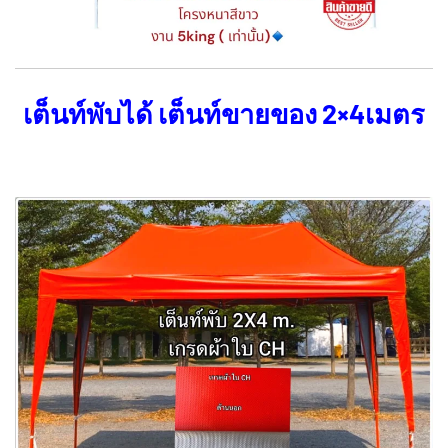
เต็นท์พับได้ เต็นท์ขายของ 2×4เมตร