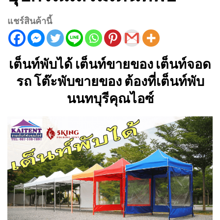
แชร์สินค้านี้
เต็นท์พับได้ เต็นท์ขายของ เต็นท์จอด
รถ โต๊ะพับขายของ ต้องที่เต็นท์พับ
นนทบุรีคุณไอซ์